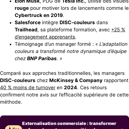
Elon Musk
, PDG de
Tesla Inc.
, utilise des visuels
rouge
pour motiver lors de lancements comme le
Cybertruck en 2019
.
Salesforce
intègre
DISC-couleurs
dans
Trailhead
, sa plateforme formation, avec
+25 %
d’engagement apprenants
.
Témoignage d’un manager formé :
« L’adaptation
couleurs a transformé notre dynamique d’équipe
chez
BNP Paribas
. »
Comparé aux approches traditionnelles, les managers
DISC-couleurs
chez
McKinsey & Company
rapportent
40 % moins de turnover
en
2024
. Ces retours
confirment notre avis sur l’efficacité supérieure de cette
méthode.
Externalisation commerciale : transformer