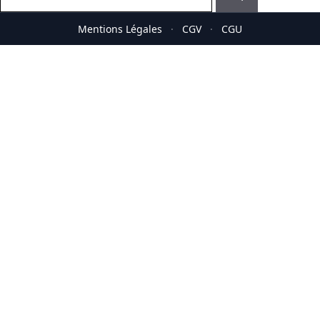
Mentions Légales
·
CGV
·
CGU