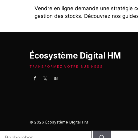
Vendre en ligne demande une stratégie c
gestion des stocks. Découvrez nos guides e
Écosystème Digital HM
TRANSFORMEZ VOTRE BUSINESS
f
𝕏
≋
© 2026 Écosystème Digital HM
Rechercher :