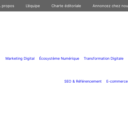
 propos
L’équipe
Charte éditoriale
Annoncez chez no
Marketing Digital
Écosystème Numérique
Transformation Digitale
SEO & Référencement
E-commerce