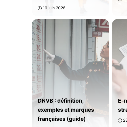
19 juin 2026
DNVB : définition,
E-m
exemples et marques
str
françaises (guide)
2