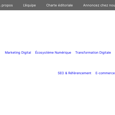
 propos
L’équipe
Charte éditoriale
Annoncez chez no
Marketing Digital
Écosystème Numérique
Transformation Digitale
SEO & Référencement
E-commerce