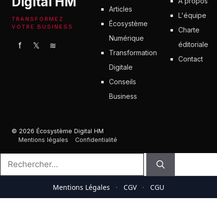
Digital HM
À propos
Articles
L'équipe
TRANSFORMEZ
Écosystème
VOTRE BUSINESS
Charte
Numérique
éditoriale
f
𝕏
≋
Transformation
Contact
Digitale
Conseils
Business
© 2026 Écosystème Digital HM
Mentions légales
Confidentialité
Rechercher :
Mentions Légales
·
CGV
·
CGU