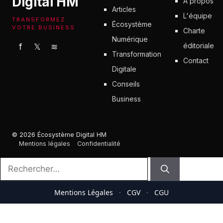
Digital HM
À propos
Articles
L'équipe
TRANSFORMEZ
Écosystème
VOTRE BUSINESS
Charte
Numérique
éditoriale
f
𝕏
≋
Transformation
Contact
Digitale
Conseils
Business
© 2026 Écosystème Digital HM
Mentions légales
Confidentialité
Rechercher :
Mentions Légales
·
CGV
·
CGU