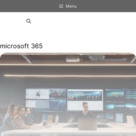
Aller
Menu
au
contenu
Menu
microsoft 365