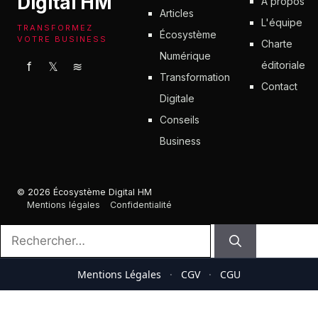
Digital HM
À propos
Articles
L'équipe
TRANSFORMEZ
Écosystème
VOTRE BUSINESS
Charte
Numérique
éditoriale
f
𝕏
≋
Transformation
Contact
Digitale
Conseils
Business
© 2026 Écosystème Digital HM
Mentions légales
Confidentialité
Rechercher :
Mentions Légales
·
CGV
·
CGU