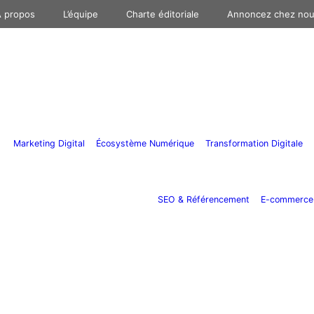
 propos
L’équipe
Charte éditoriale
Annoncez chez no
Marketing Digital
Écosystème Numérique
Transformation Digitale
SEO & Référencement
E-commerce