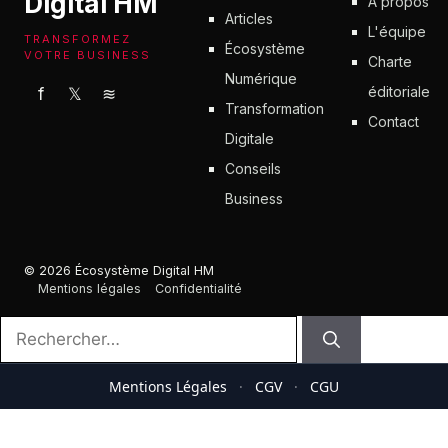
Digital HM
À propos
Articles
L'équipe
TRANSFORMEZ
Écosystème
VOTRE BUSINESS
Charte
Numérique
éditoriale
f
𝕏
≋
Transformation
Contact
Digitale
Conseils
Business
© 2026 Écosystème Digital HM
Mentions légales
Confidentialité
Rechercher :
Mentions Légales
·
CGV
·
CGU