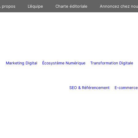
 propos
L’équipe
Charte éditoriale
Annoncez chez no
Marketing Digital
Écosystème Numérique
Transformation Digitale
SEO & Référencement
E-commerce