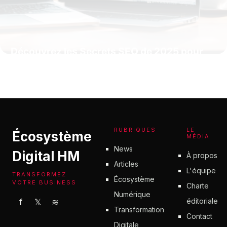
Découvrez les Secrets SEO de 2025 pour
Propulser votre Site WordPress vers le
Sommet de Google
12 juillet 2025
RUBRIQUES
LE
Écosystème
MÉDIA
News
Digital HM
À propos
Articles
L'équipe
TRANSFORMEZ
Écosystème
VOTRE BUSINESS
Charte
Numérique
éditoriale
f
𝕏
≋
Transformation
Contact
Digitale