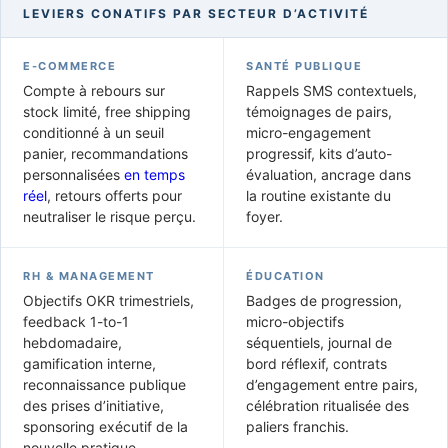
LEVIERS CONATIFS PAR SECTEUR D’ACTIVITÉ
E-COMMERCE
SANTÉ PUBLIQUE
Compte à rebours sur
Rappels SMS contextuels,
stock limité, free shipping
témoignages de pairs,
conditionné à un seuil
micro-engagement
panier, recommandations
progressif, kits d’auto-
personnalisées
en temps
évaluation, ancrage dans
réel
, retours offerts pour
la routine existante du
neutraliser le risque perçu.
foyer.
RH & MANAGEMENT
ÉDUCATION
Objectifs OKR trimestriels,
Badges de progression,
feedback 1-to-1
micro-objectifs
hebdomadaire,
séquentiels, journal de
gamification interne,
bord réflexif, contrats
reconnaissance publique
d’engagement entre pairs,
des prises d’initiative,
célébration ritualisée des
sponsoring exécutif de la
paliers franchis.
nouvelle pratique.