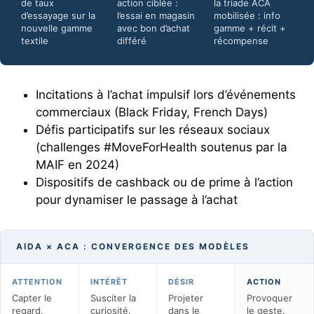
de taux
action ciblée :
la triade ACA
d’essayage sur la
l’essai en magasin
mobilisée : info
nouvelle gamme
avec bon d’achat
gamme + récit +
textile
différé
récompense
Incitations à l’achat impulsif lors d’événements
commerciaux (Black Friday, French Days)
Défis participatifs sur les réseaux sociaux
(challenges #MoveForHealth soutenus par la
MAIF en 2024)
Dispositifs de cashback ou de prime à l’action
pour dynamiser le passage à l’achat
AIDA × ACA : CONVERGENCE DES MODÈLES
ATTENTION
INTÉRÊT
DÉSIR
ACTION
Capter le
Susciter la
Projeter
Provoquer
regard.
curiosité.
dans le
le geste.