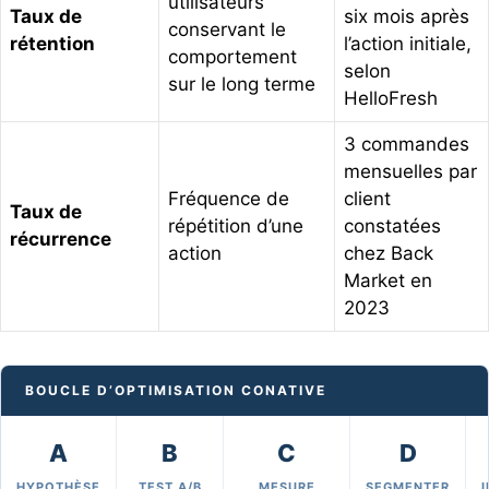
utilisateurs
Taux de
six mois après
conservant le
rétention
l’action initiale,
comportement
selon
sur le long terme
HelloFresh
3 commandes
mensuelles par
Fréquence de
client
Taux de
répétition d’une
constatées
récurrence
action
chez Back
Market en
2023
BOUCLE D’OPTIMISATION CONATIVE
A
B
C
D
HYPOTHÈSE
TEST A/B
MESURE
SEGMENTER