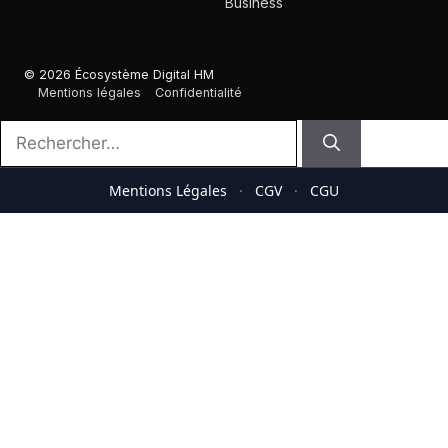
Business
© 2026 Écosystème Digital HM
Mentions légales
Confidentialité
Rechercher :
Mentions Légales
·
CGV
·
CGU