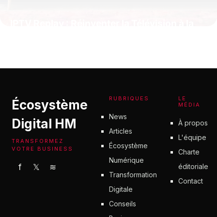
IPTV Replay : Réinventer la Télévision à la
Demande
4 juillet 2025
RUBRIQUES
LE
Écosystème
MÉDIA
News
Digital HM
À propos
Articles
L'équipe
TRANSFORMEZ
Écosystème
VOTRE BUSINESS
Charte
Numérique
éditoriale
f
𝕏
≋
Transformation
Contact
Digitale
Conseils