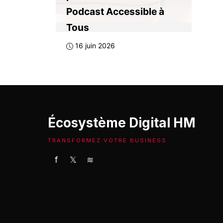
Podcast Accessible à
Tous
16 juin 2026
Écosystème Digital HM
TRANSFORMEZ VOTRE BUSINESS
f
𝕏
≋