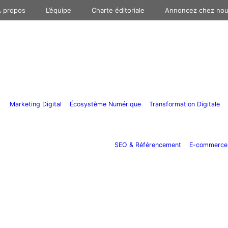
 propos
L’équipe
Charte éditoriale
Annoncez chez no
Marketing Digital
Écosystème Numérique
Transformation Digitale
SEO & Référencement
E-commerce