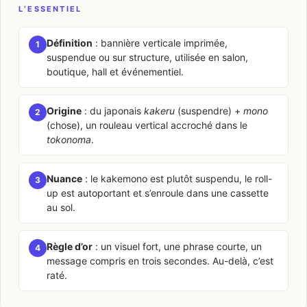
L’ESSENTIEL
Définition
: bannière verticale imprimée,
1
suspendue ou sur structure, utilisée en salon,
boutique, hall et événementiel.
Origine
: du japonais
kakeru
(suspendre) +
mono
2
(chose), un rouleau vertical accroché dans le
tokonoma
.
Nuance
: le kakemono est plutôt suspendu, le roll-
3
up est autoportant et s’enroule dans une cassette
au sol.
Règle d’or
: un visuel fort, une phrase courte, un
4
message compris en trois secondes. Au-delà, c’est
raté.