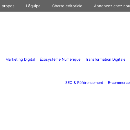
 propos
L’équipe
Charte éditoriale
Annoncez chez no
Marketing Digital
Écosystème Numérique
Transformation Digitale
SEO & Référencement
E-commerce