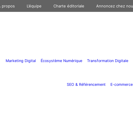
 propos
L’équipe
Charte éditoriale
Annoncez chez no
Marketing Digital
Écosystème Numérique
Transformation Digitale
SEO & Référencement
E-commerce