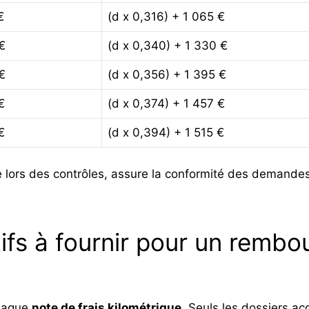
€
(d x 0,316) + 1 065 €
€
(d x 0,340) + 1 330 €
€
(d x 0,356) + 1 395 €
€
(d x 0,374) + 1 457 €
€
(d x 0,394) + 1 515 €
ée lors des contrôles, assure la conformité des demandes
ifs à fournir pour un rembo
chaque
note de frais kilométrique
. Seuls les dossiers a