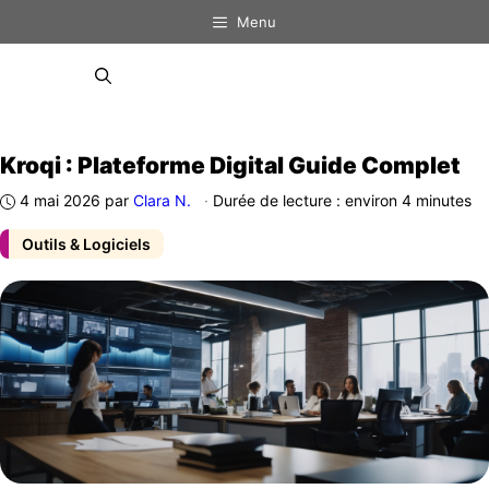
Aller
Menu
au
contenu
Menu
Kroqi : Plateforme Digital Guide Complet
4 mai 2026
par
Clara N.
·
Durée de lecture : environ 4 minutes
Outils & Logiciels