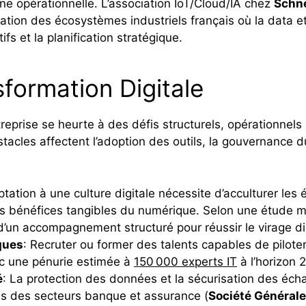
e opérationnelle. L’association IoT/Cloud/IA chez
Schne
tation des écosystèmes industriels français où la data et
fs et la planification stratégique.
sformation Digitale
entreprise se heurte à des défis structurels, opérationne
obstacles affectent l’adoption des outils, la gouvernance
aptation à une culture digitale nécessite d’acculturer le
es bénéfices tangibles du numérique. Selon une étude
’un accompagnement structuré pour réussir le virage dig
ques
: Recruter ou former des talents capables de piloter 
c une pénurie estimée à
150 000 experts IT
à l’horizon 
é
: La protection des données et la sécurisation des écha
ses des secteurs banque et assurance (
Société Générale