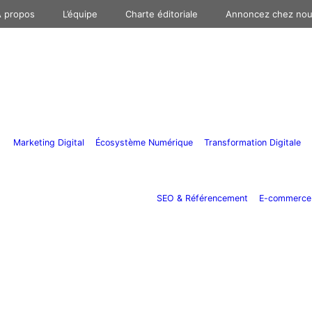
 propos
L’équipe
Charte éditoriale
Annoncez chez no
Marketing Digital
Écosystème Numérique
Transformation Digitale
SEO & Référencement
E-commerce