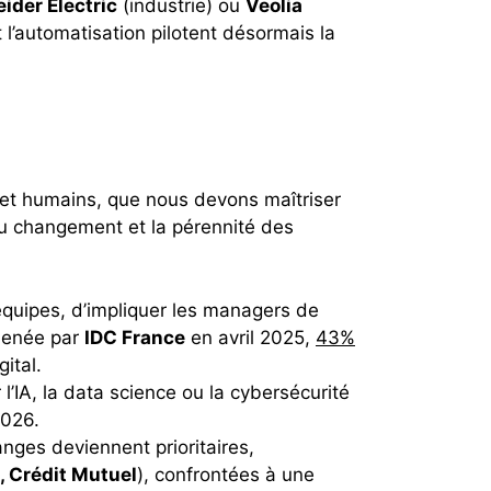
ider Electric
(industrie) ou
Veolia
 l’automatisation pilotent désormais la
ls et humains, que nous devons maîtriser
 du changement et la pérennité des
s équipes, d’impliquer les managers de
 menée par
IDC France
en avril 2025,
43%
ital.
l’IA, la data science ou la cybersécurité
2026.
nges deviennent prioritaires,
, Crédit Mutuel
), confrontées à une