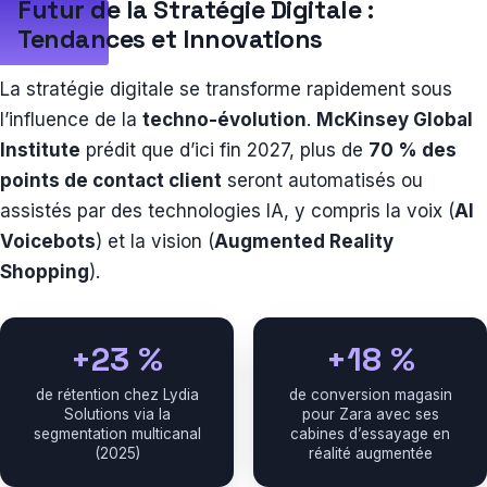
Futur de la Stratégie Digitale :
Tendances et Innovations
La stratégie digitale se transforme rapidement sous
l’influence de la
techno-évolution
.
McKinsey Global
Institute
prédit que d’ici fin 2027, plus de
70 % des
points de contact client
seront automatisés ou
assistés par des technologies IA, y compris la voix (
AI
Voicebots
) et la vision (
Augmented Reality
Shopping
).
+23 %
+18 %
de rétention chez Lydia
de conversion magasin
Solutions via la
pour Zara avec ses
segmentation multicanal
cabines d’essayage en
(2025)
réalité augmentée