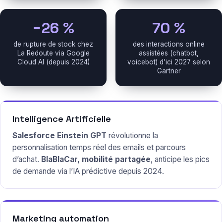
−26 %
70 %
de rupture de stock chez
des interactions online
La Redoute via Google
assistées (chatbot,
Cloud AI (depuis 2024)
voicebot) d’ici 2027 selon
Gartner
Intelligence Artificielle
Salesforce Einstein GPT
révolutionne la
personnalisation temps réel des emails et parcours
d’achat.
BlaBlaCar, mobilité partagée
, anticipe les pics
de demande via l’IA prédictive depuis 2024.
Marketing automation