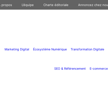
 propos
L’équipe
Charte éditoriale
Annoncez chez no
Marketing Digital
Écosystème Numérique
Transformation Digitale
SEO & Référencement
E-commerce