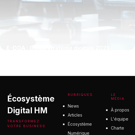
E-DOA : Guide stratégie digitale 2026
5 mai 2026
RUBRIQUES
LE
Écosystème
MÉDIA
News
Digital HM
À propos
Articles
L'équipe
TRANSFORMEZ
Écosystème
VOTRE BUSINESS
Charte
Numérique